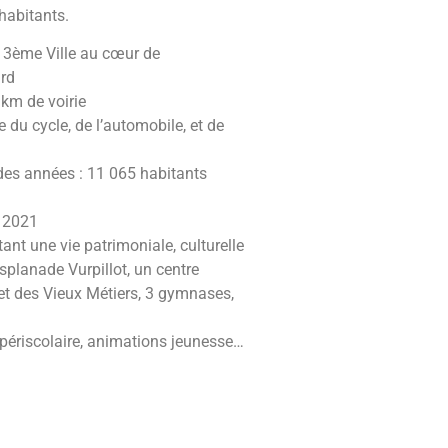
 habitants.
,
3
ème
Ville
au cœur de
ard
 km
de voirie
ie du cycle, de l’automobile
,
et de
 des années :
11 065
habitants
 2021
tant une vie
patrimoniale,
culturelle
’Esplanade Vurpillot, un centre
et des Vieux Métiers, 3 gymnases,
péri
scolaire,
anim
ations
jeunesse
…