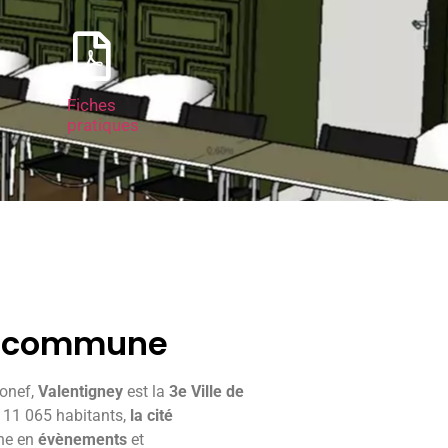
Fiches
pratiques
la commune
ronef,
Valentigney
est la
3e Ville de
 11 065 habitants,
la cité
che en
évènements
et