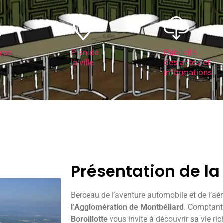
ros
Plan de
Publicité
la ville
des actes et
informations
Présentation de 
Berceau de l’aventure automobile et de l’aé
l’Agglomération de Montbéliard
. Comptant
Boroillotte
vous invite à découvrir sa vie ri