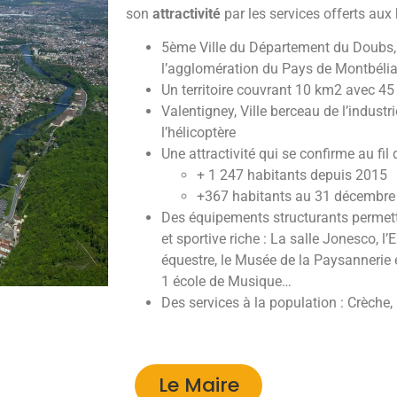
son
attractivité
par les services offerts aux
5
ème
Ville
du Département du Doubs
l’agglomération du Pays de Montbéli
Un territoire couvrant
10 km2
avec
45
Valentigney, Ville berceau de l’industr
l’hélicoptère
Une attractivité qui se confirme au fil
+ 1 247 habitants
depuis 2015
+367 habitants
au 31 décembre
Des équipements structurants permet
et sportive
riche
: La salle
Jonesco
, l
équestre, le Musée de la Paysannerie 
1 école de Musique…
Des services à la population
:
C
rèche,
Le Maire