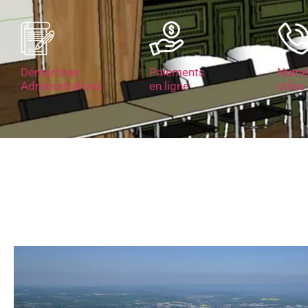
Démarches
Paiements
Numé
Administratives
en ligne
utiles