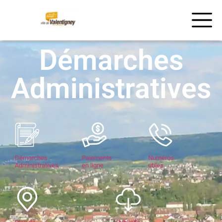
Démarches
Administratives
Démarches
Paiements
Numéros
Administratives
en ligne
utiles