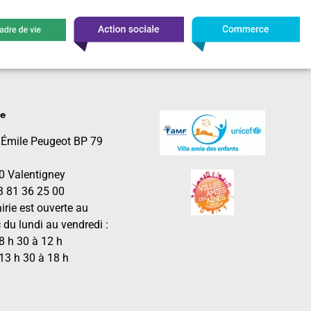
le
 Émile Peugeot BP 79
0 Valentigney
03 81 36 25 00
irie est ouverte au
 du lundi au vendredi :
8 h 30 à 12 h
13 h 30 à 18 h