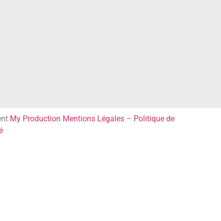
ent
My Production
Mentions Légales
–
Politique de
é