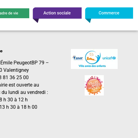
le
 Émile PeugeotBP 79 –
0 Valentigney
03 81 36 25 00
irie est ouverte au
 du lundi au vendredi :
8 h 30 à 12 h
13 h 30 à 18 h 00