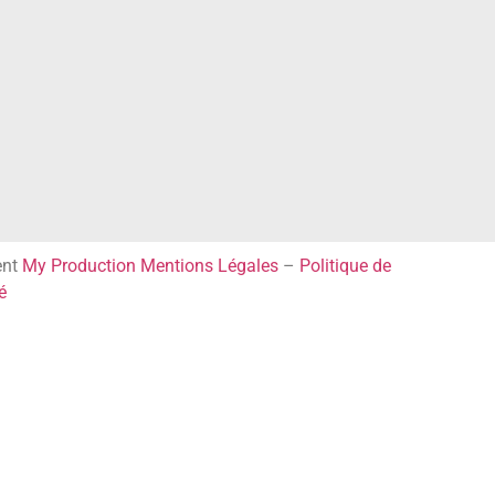
ent
My Production
Mentions Légales
–
Politique de
é