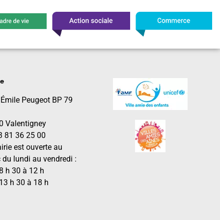
le
 Émile Peugeot BP 79
0 Valentigney
03 81 36 25 00
irie est ouverte au
 du lundi au vendredi :
8 h 30 à 12 h
13 h 30 à 18 h