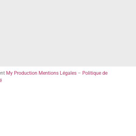
ent
My Production
Mentions Légales
–
Politique de
é