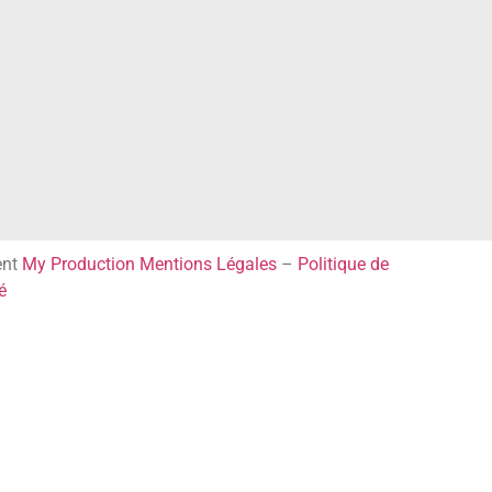
ent
My Production
Mentions Légales
–
Politique de
é