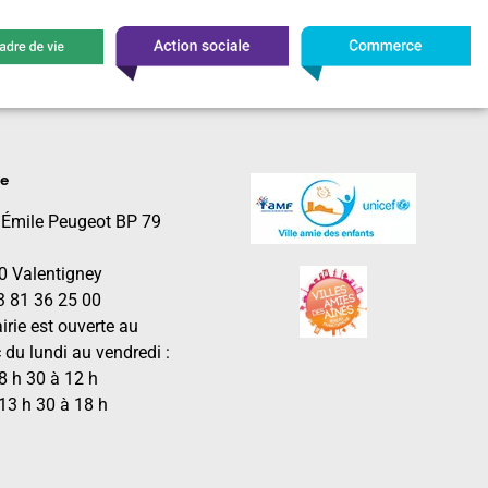
le
 Émile Peugeot BP 79
0 Valentigney
03 81 36 25 00
irie est ouverte au
 du lundi au vendredi :
8 h 30 à 12 h
13 h 30 à 18 h