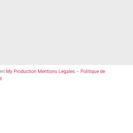
ent
My Production
Mentions Légales
–
Politique de
é