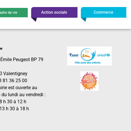
le
 Émile Peugeot BP 79
0 Valentigney
03 81 36 25 00
irie est ouverte au
 du lundi au vendredi :
8 h 30 à 12 h
13 h 30 à 18 h