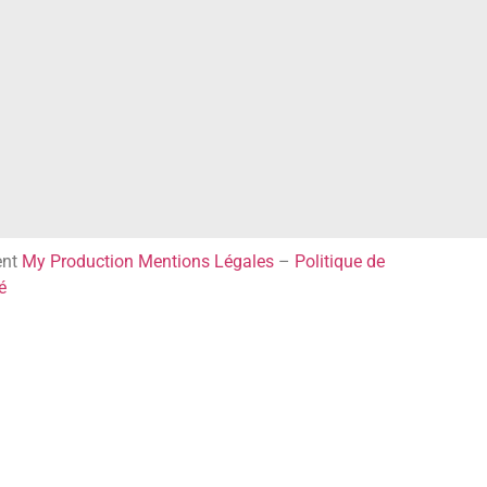
ent
My Production
Mentions Légales
–
Politique de
é