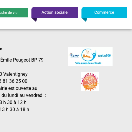
le
 Émile Peugeot BP 79
0 Valentigney
03 81 36 25 00
irie est ouverte au
 du lundi au vendredi :
8 h 30 à 12 h
13 h 30 à 18 h