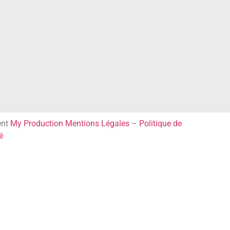
ent
My Production
Mentions Légales
–
Politique de
é