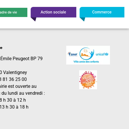
le
 Émile Peugeot BP 79
0 Valentigney
03 81 36 25 00
irie est ouverte au
 du lundi au vendredi :
8 h 30 à 12 h
13 h 30 à 18 h