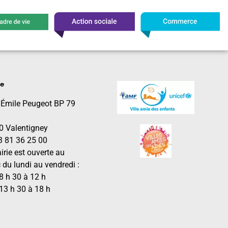
le
 Émile Peugeot BP 79
0 Valentigney
03 81 36 25 00
irie est ouverte au
 du lundi au vendredi :
8 h 30 à 12 h
13 h 30 à 18 h