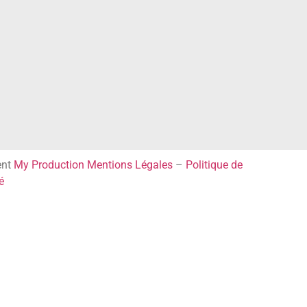
ent
My Production
Mentions Légales
–
Politique de
é