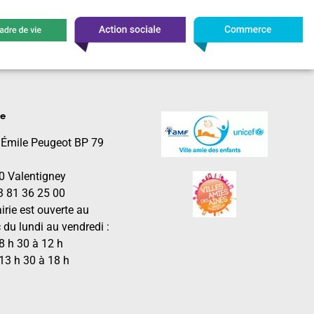
le
 Émile Peugeot BP 79
0 Valentigney
03 81 36 25 00
irie est ouverte au
 du lundi au vendredi :
8 h 30 à 12 h
13 h 30 à 18 h