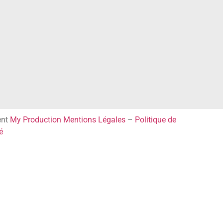
ent
My Production
Mentions Légales
–
Politique de
é