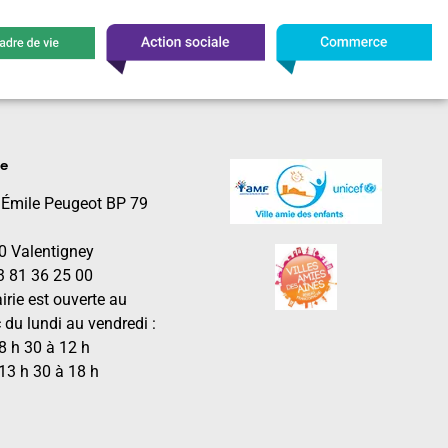
le
 Émile Peugeot BP 79
0 Valentigney
03 81 36 25 00
irie est ouverte au
 du lundi au vendredi :
8 h 30 à 12 h
13 h 30 à 18 h