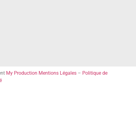
ent
My Production
Mentions Légales
–
Politique de
é